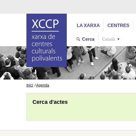
LA XARXA
CENTRES
Cerca
Català
Inici
Agenda
Cerca d'actes