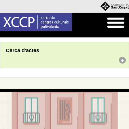
Inici
Agenda
Cerca d'actes