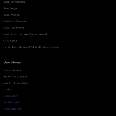
Casal Torreblanca
Xalet Negre
Casal Mira-sol
Casino La Floresta
Casal Les Planes
Sala Clavé - La Unió Centre Cultural
Casa Aymat
Centre Grau-Garriga d'Art Tèxtil Contemporani
Què oferim
Cessió d'espais
Suport a les entitats
Impuls a la creativitat
La Pua
Oficina Jove
Bar Bocamoll
Teatre Mira-sol