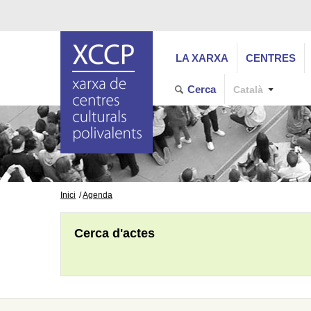
LA XARXA
CENTRES
Cerca
Català
Inici
Agenda
Cerca d'actes