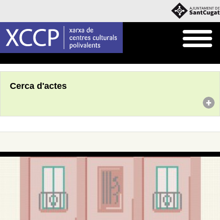
Inici
Agenda
Cerca d'actes