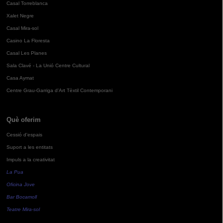
Casal Torreblanca
Xalet Negre
Casal Mira-sol
Casino La Floresta
Casal Les Planes
Sala Clavé - La Unió Centre Cultural
Casa Aymat
Centre Grau-Garriga d'Art Tèxtil Contemporani
Què oferim
Cessió d'espais
Suport a les entitats
Impuls a la creativitat
La Pua
Oficina Jove
Bar Bocamoll
Teatre Mira-sol