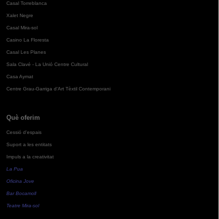
Casal Torreblanca
Xalet Negre
Casal Mira-sol
Casino La Floresta
Casal Les Planes
Sala Clavé - La Unió Centre Cultural
Casa Aymat
Centre Grau-Garriga d'Art Tèxtil Contemporani
Què oferim
Cessió d'espais
Suport a les entitats
Impuls a la creativitat
La Pua
Oficina Jove
Bar Bocamoll
Teatre Mira-sol