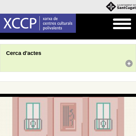
Inici
Agenda
Cerca d'actes