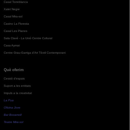
Casal Torreblanca
Xalet Negre
Casal Mira-sol
Casino La Floresta
Casal Les Planes
Sala Clavé - La Unió Centre Cultural
Casa Aymat
Centre Grau-Garriga d'Art Tèxtil Contemporani
Què oferim
Cessió d'espais
Suport a les entitats
Impuls a la creativitat
La Pua
Oficina Jove
Bar Bocamoll
Teatre Mira-sol