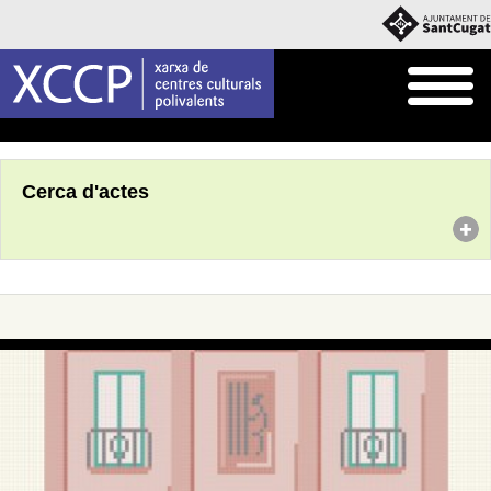
Inici
Agenda
Cerca d'actes