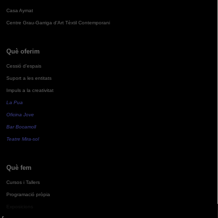
Casa Aymat
Centre Grau-Garriga d'Art Tèxtil Contemporani
Què oferim
Cessió d'espais
Suport a les entitats
Impuls a la creativitat
La Pua
Oficina Jove
Bar Bocamoll
Teatre Mira-sol
Què fem
Cursos i Tallers
Programació pròpia
Exposicions