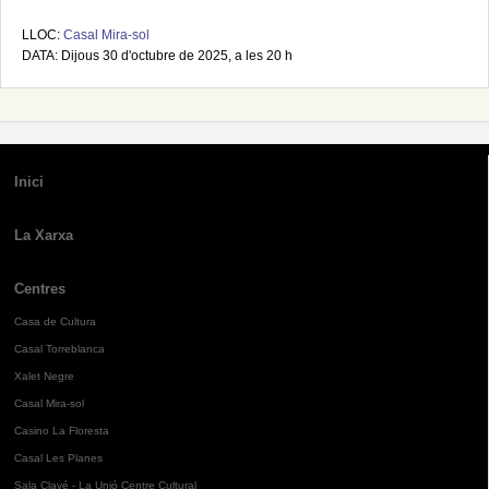
LLOC:
Casal Mira-sol
DATA: Dijous 30 d'octubre de 2025, a les 20 h
Inici
La Xarxa
Centres
Casa de Cultura
Casal Torreblanca
Xalet Negre
Casal Mira-sol
Casino La Floresta
Casal Les Planes
Sala Clavé - La Unió Centre Cultural