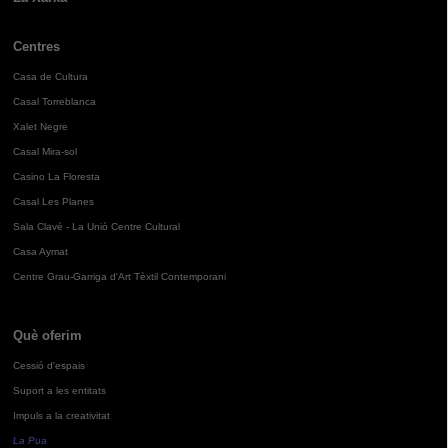
Centres
Casa de Cultura
Casal Torreblanca
Xalet Negre
Casal Mira-sol
Casino La Floresta
Casal Les Planes
Sala Clavé - La Unió Centre Cultural
Casa Aymat
Centre Grau-Garriga d'Art Tèxtil Contemporani
Què oferim
Cessió d'espais
Suport a les entitats
Impuls a la creativitat
La Pua