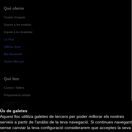
Què oferim
Cessió d'espais
Suport a les entitats
Impuls a la creativitat
La Pua
Oficina Jove
Bar Bocamoll
Teatre Mira-sol
Què fem
Cursos i Tallers
Programació pròpia
Exposicions
Ús de galetes
Aquest lloc utilitza galetes de tercers per poder millorar els nostres
Agenda
serveis a partir de l'anàlisi de la teva navegació. Si continues navegant
sense canviar la teva configuració considerarem que acceptes la seva