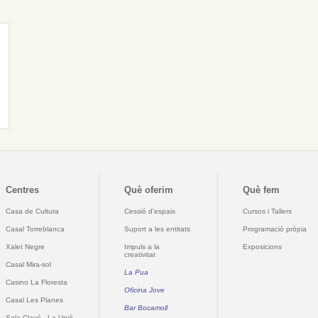
Centres
Què oferim
Què fem
Casa de Cultura
Cessió d'espais
Cursos i Tallers
Casal Torreblanca
Suport a les entitats
Programació pròpia
Xalet Negre
Impuls a la
Exposicions
creativitat
Casal Mira-sol
La Pua
Casino La Floresta
Oficina Jove
Casal Les Planes
Bar Bocamoll
Sala Clavé - La Unió