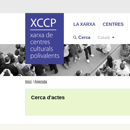
LA XARXA
CENTRES
Cerca
Català
Inici
Agenda
Cerca d'actes