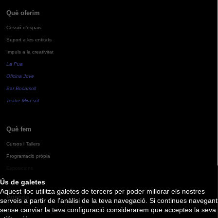
Què oferim
Cessió d'espais
Suport a les entitats
Impuls a la creativitat
La Pua
Oficina Jove
Bar Bocamoll
Teatre Mira-sol
Què fem
Cursos i Tallers
Programació pròpia
Exposicions
Ús de galetes
Aquest lloc utilitza galetes de tercers per poder millorar els nostres
Agenda
serveis a partir de l'anàlisi de la teva navegació. Si continues navegant
sense canviar la teva configuració considerarem que acceptes la seva