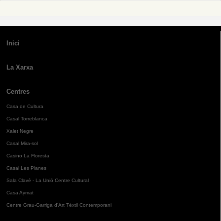
Inici
La Xarxa
Centres
Casa de Cultura
Casal Torreblanca
Xalet Negre
Casal Mira-sol
Casino La Floresta
Casal Les Planes
Sala Clavé - La Unió Centre Cultural
Casa Aymat
Centre Grau-Garriga d'Art Tèxtil Contemporani