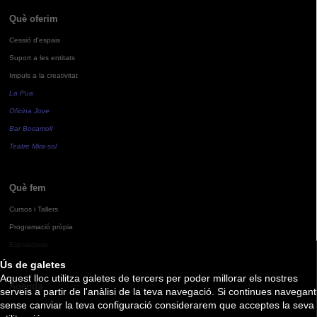
Què oferim
Cessió d'espais
Suport a les entitats
Impuls a la creativitat
La Pua
Oficina Jove
Bar Bocamoll
Teatre Mira-sol
Què fem
Cursos i Tallers
Programació pròpia
Exposicions
Ús de galetes
Aquest lloc utilitza galetes de tercers per poder millorar els nostres
Agenda
serveis a partir de l'anàlisi de la teva navegació. Si continues navegant
sense canviar la teva configuració considerarem que acceptes la seva