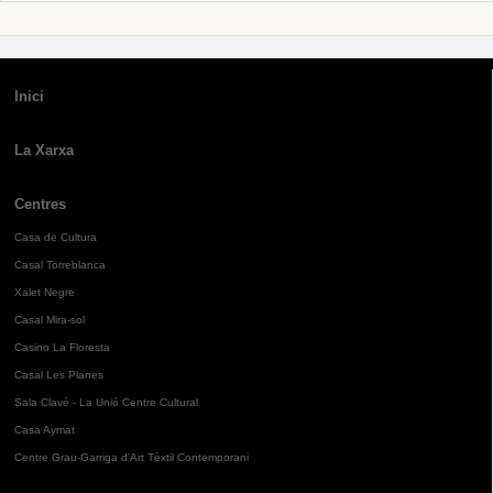
Inici
La Xarxa
Centres
Casa de Cultura
Casal Torreblanca
Xalet Negre
Casal Mira-sol
Casino La Floresta
Casal Les Planes
Sala Clavé - La Unió Centre Cultural
Casa Aymat
Centre Grau-Garriga d'Art Tèxtil Contemporani