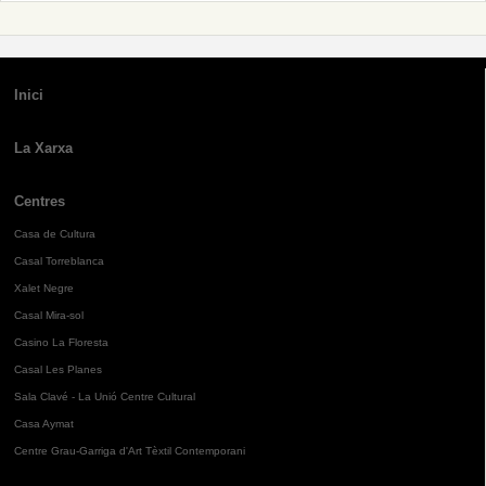
Inici
La Xarxa
Centres
Casa de Cultura
Casal Torreblanca
Xalet Negre
Casal Mira-sol
Casino La Floresta
Casal Les Planes
Sala Clavé - La Unió Centre Cultural
Casa Aymat
Centre Grau-Garriga d'Art Tèxtil Contemporani