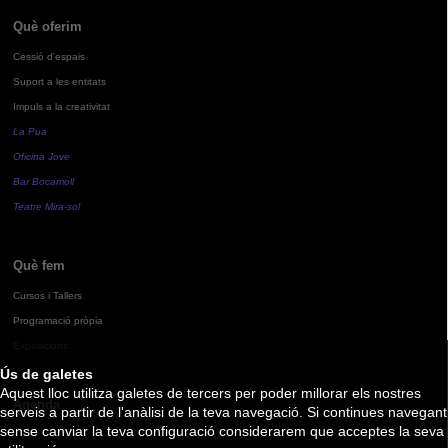
Què oferim
Cessió d'espais
Suport a les entitats
Impuls a la creativitat
La Pua
Oficina Jove
Bar Bocamoll
Teatre Mira-sol
Què fem
Cursos i Tallers
Programació pròpia
Exposicions
Ús de galetes
Aquest lloc utilitza galetes de tercers per poder millorar els nostres
Agenda
serveis a partir de l'anàlisi de la teva navegació. Si continues navegant
sense canviar la teva configuració considerarem que acceptes la seva