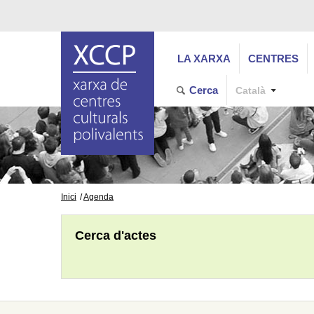
LA XARXA
CENTRES
Cerca
Català
Inici
Agenda
Cerca d'actes