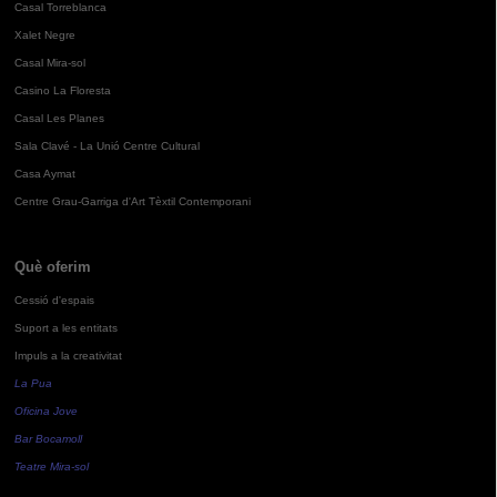
Casal Torreblanca
Xalet Negre
Casal Mira-sol
Casino La Floresta
Casal Les Planes
Sala Clavé - La Unió Centre Cultural
Casa Aymat
Centre Grau-Garriga d'Art Tèxtil Contemporani
Què oferim
Cessió d'espais
Suport a les entitats
Impuls a la creativitat
La Pua
Oficina Jove
Bar Bocamoll
Teatre Mira-sol