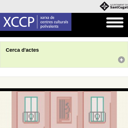
Inici
Agenda
Cerca d'actes