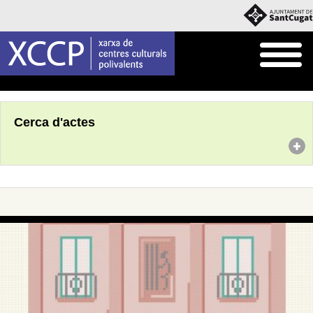
Inici
Agenda
Cerca d'actes