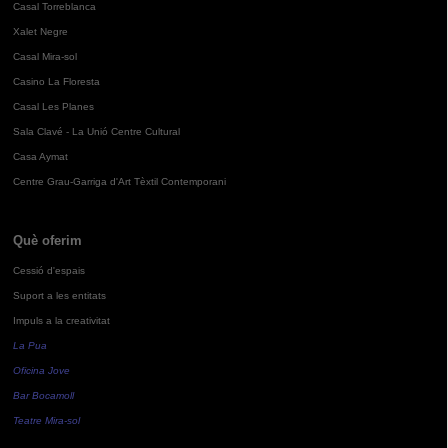
Casal Torreblanca
Xalet Negre
Casal Mira-sol
Casino La Floresta
Casal Les Planes
Sala Clavé - La Unió Centre Cultural
Casa Aymat
Centre Grau-Garriga d'Art Tèxtil Contemporani
Què oferim
Cessió d'espais
Suport a les entitats
Impuls a la creativitat
La Pua
Oficina Jove
Bar Bocamoll
Teatre Mira-sol