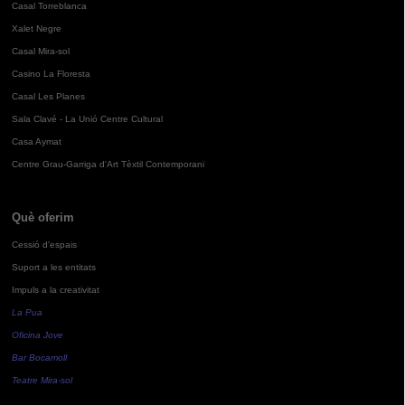
Casal Torreblanca
Xalet Negre
Casal Mira-sol
Casino La Floresta
Casal Les Planes
Sala Clavé - La Unió Centre Cultural
Casa Aymat
Centre Grau-Garriga d'Art Tèxtil Contemporani
Què oferim
Cessió d'espais
Suport a les entitats
Impuls a la creativitat
La Pua
Oficina Jove
Bar Bocamoll
Teatre Mira-sol