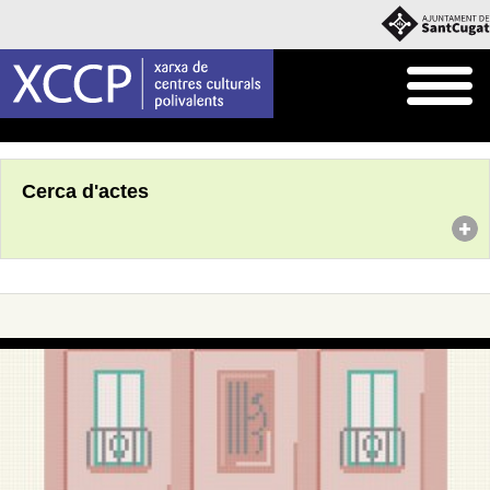
Inici
Agenda
Cerca d'actes