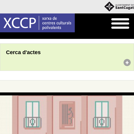
Inici
Agenda
Cerca d'actes