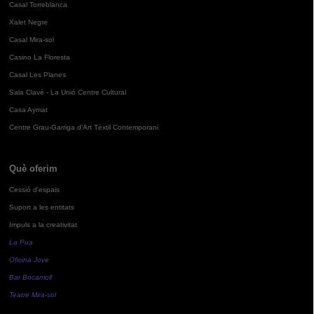
Casal Torreblanca
Xalet Negre
Casal Mira-sol
Casino La Floresta
Casal Les Planes
Sala Clavé - La Unió Centre Cultural
Casa Aymat
Centre Grau-Garriga d'Art Tèxtil Contemporani
Què oferim
Cessió d'espais
Suport a les entitats
Impuls a la creativitat
La Pua
Oficina Jove
Bar Bocamoll
Teatre Mira-sol