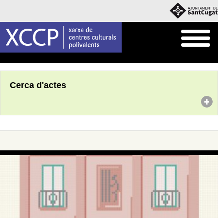
Inici
Agenda
Cerca d'actes