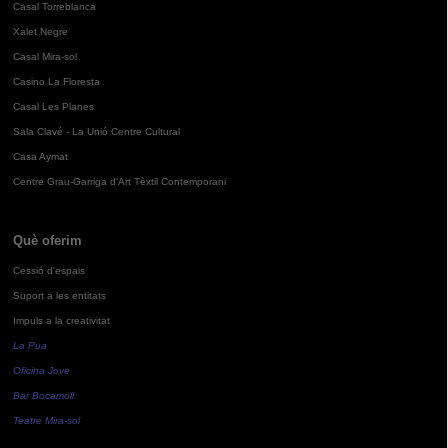
Casal Torreblanca
Xalet Negre
Casal Mira-sol
Casino La Floresta
Casal Les Planes
Sala Clavé - La Unió Centre Cultural
Casa Aymat
Centre Grau-Garriga d'Art Tèxtil Contemporani
Què oferim
Cessió d'espais
Suport a les entitats
Impuls a la creativitat
La Pua
Oficina Jove
Bar Bocamoll
Teatre Mira-sol