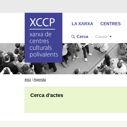
LA XARXA
CENTRES
Cerca
Català
Inici
Agenda
Cerca d'actes