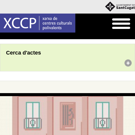
Inici
Agenda
Cerca d'actes