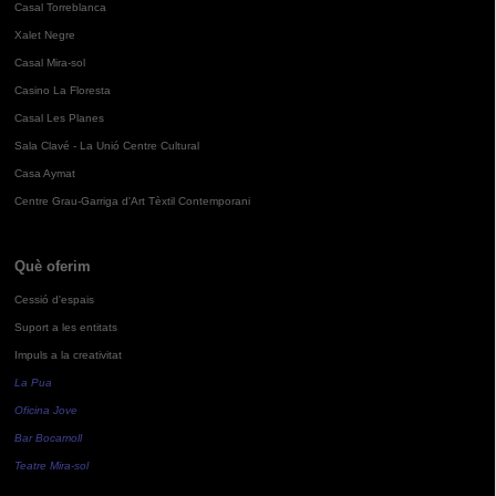
Casal Torreblanca
Xalet Negre
Casal Mira-sol
Casino La Floresta
Casal Les Planes
Sala Clavé - La Unió Centre Cultural
Casa Aymat
Centre Grau-Garriga d'Art Tèxtil Contemporani
Què oferim
Cessió d'espais
Suport a les entitats
Impuls a la creativitat
La Pua
Oficina Jove
Bar Bocamoll
Teatre Mira-sol