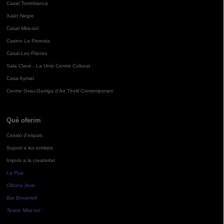
Casal Torreblanca
Xalet Negre
Casal Mira-sol
Casino La Floresta
Casal Les Planes
Sala Clavé - La Unió Centre Cultural
Casa Aymat
Centre Grau-Garriga d'Art Tèxtil Contemporani
Què oferim
Cessió d'espais
Suport a les entitats
Impuls a la creativitat
La Pua
Oficina Jove
Bar Bocamoll
Teatre Mira-sol