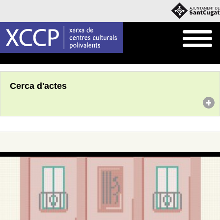
Inici
Agenda
Cerca d'actes