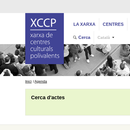
LA XARXA
CENTRES
Cerca
Català
Inici
Agenda
Cerca d'actes