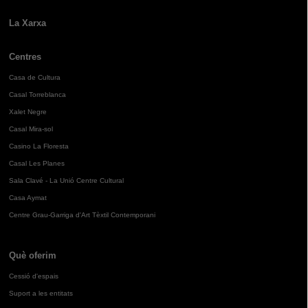
La Xarxa
Centres
Casa de Cultura
Casal Torreblanca
Xalet Negre
Casal Mira-sol
Casino La Floresta
Casal Les Planes
Sala Clavé - La Unió Centre Cultural
Casa Aymat
Centre Grau-Garriga d'Art Tèxtil Contemporani
Què oferim
Cessió d'espais
Suport a les entitats