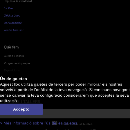
Impuls a la creativitat
La Pua
Oficina Jove
Bar Bocamoll
Teatre Mira-sol
Què fem
Cursos i Tallers
Programació pròpia
Exposicions
Ús de galetes
Aquest lloc utilitza galetes de tercers per poder millorar els nostres
Agenda
serveis a partir de l'anàlisi de la teva navegació. Si continues navegant
sense canviar la teva configuració considerarem que acceptes la seva
utilització.
CURSOS I TALLERS
Accepto
> Més informació sobre l'ús de les galetes
Subscriu-te al butlletí