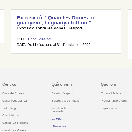
Exposició: "Quan les Dones hi
guanyem , hi guanya tothom"
Exposició sobre les dones i l’esport
LLOC:
Casal Mira-sol
DATA: De l'1 d'octubre al 31 d'octubre de 2025
Centres
Què oferim
Què fem
Casa de Cultura
Cessió d'espais
Cursos i Tallers
Casal Torreblanca
Suport a les entitats
Programació pròpia
Xalet Negre
Impuls a la
Exposicions
creativitat
Casal Mira-sol
La Pua
Casino La Floresta
Oficina Jove
Casal Les Planes