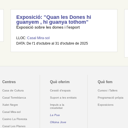
Exposició: "Quan les Dones hi
guanyem , hi guanya tothom"
Exposició sobre les dones i l’esport
LLOC:
Casal Mira-sol
DATA: De l'1 d'octubre al 31 d'octubre de 2025
Centres
Què oferim
Què fem
Casa de Cultura
Cessió d'espais
Cursos i Tallers
Casal Torreblanca
Suport a les entitats
Programació pròpia
Xalet Negre
Impuls a la
Exposicions
creativitat
Casal Mira-sol
La Pua
Casino La Floresta
Oficina Jove
Casal Les Planes