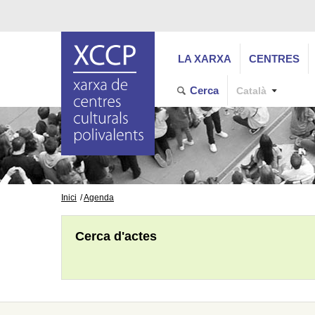
LA XARXA
CENTRES
Cerca
Català
Inici
Agenda
Cerca d'actes