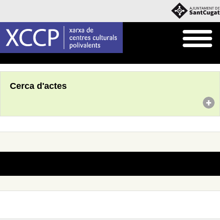
Inici
Agenda
Cerca d'actes
No s'han trobat actes amb aquests criteris de cerca