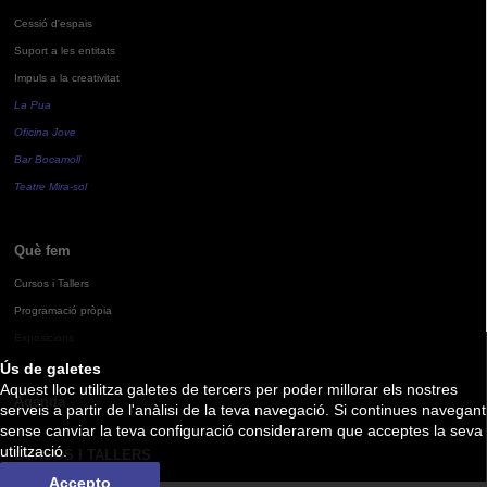
Cessió d'espais
Suport a les entitats
Impuls a la creativitat
La Pua
Oficina Jove
Bar Bocamoll
Teatre Mira-sol
Què fem
Cursos i Tallers
Programació pròpia
Exposicions
Ús de galetes
Aquest lloc utilitza galetes de tercers per poder millorar els nostres
Agenda
serveis a partir de l'anàlisi de la teva navegació. Si continues navegant
sense canviar la teva configuració considerarem que acceptes la seva
utilització.
CURSOS I TALLERS
Accepto