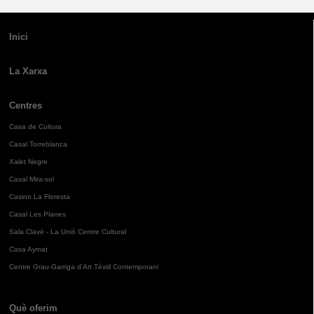
Inici
La Xarxa
Centres
Casa de Cultura
Casal Torreblanca
Xalet Negre
Casal Mira-sol
Casino La Floresta
Casal Les Planes
Sala Clavé - La Unió Centre Cultural
Casa Aymat
Centre Grau-Garriga d'Art Tèxtil Contemporani
Què oferim