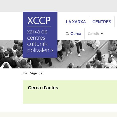
LA XARXA
CENTRES
Cerca
Català
Inici
Agenda
Cerca d'actes