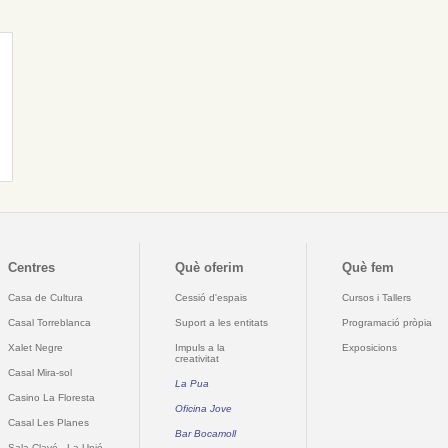
Centres
Què oferim
Què fem
Casa de Cultura
Cessió d'espais
Cursos i Tallers
Casal Torreblanca
Suport a les entitats
Programació pròpia
Xalet Negre
Impuls a la
Exposicions
creativitat
Casal Mira-sol
La Pua
Casino La Floresta
Oficina Jove
Casal Les Planes
Bar Bocamoll
Sala Clavé - La Unió