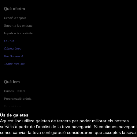
Què oferim
Cessió d'espais
Suport a les entitats
Impuls a la creativitat
La Pua
Oficina Jove
Bar Bocamoll
Teatre Mira-sol
Què fem
Cursos i Tallers
Programació pròpia
Exposicions
Ús de galetes
Aquest lloc utilitza galetes de tercers per poder millorar els nostres
Agenda
serveis a partir de l'anàlisi de la teva navegació. Si continues navegant
sense canviar la teva configuració considerarem que acceptes la seva