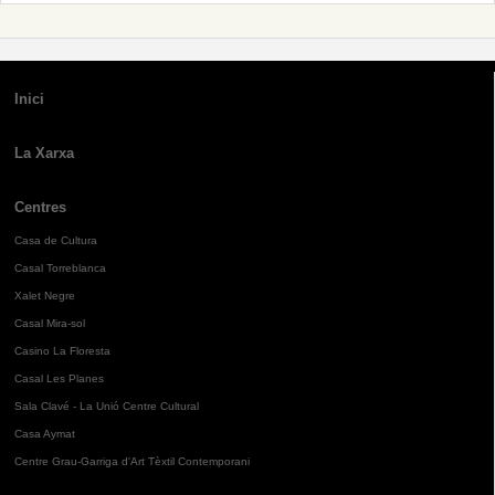
Inici
La Xarxa
Centres
Casa de Cultura
Casal Torreblanca
Xalet Negre
Casal Mira-sol
Casino La Floresta
Casal Les Planes
Sala Clavé - La Unió Centre Cultural
Casa Aymat
Centre Grau-Garriga d'Art Tèxtil Contemporani