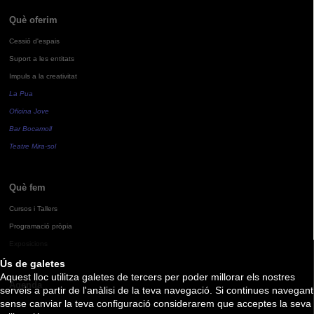
Què oferim
Cessió d'espais
Suport a les entitats
Impuls a la creativitat
La Pua
Oficina Jove
Bar Bocamoll
Teatre Mira-sol
Què fem
Cursos i Tallers
Programació pròpia
Exposicions
Ús de galetes
Aquest lloc utilitza galetes de tercers per poder millorar els nostres
Agenda
serveis a partir de l'anàlisi de la teva navegació. Si continues navegant
sense canviar la teva configuració considerarem que acceptes la seva