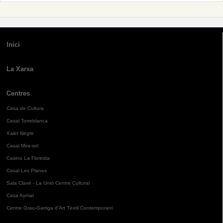
Inici
La Xarxa
Centres
Casa de Cultura
Casal Torreblanca
Xalet Negre
Casal Mira-sol
Casino La Floresta
Casal Les Planes
Sala Clavé - La Unió Centre Cultural
Casa Aymat
Centre Grau-Garriga d'Art Tèxtil Contemporani