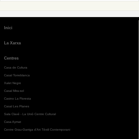
Inici
La Xarxa
Centres
Casa de Cultura
Casal Torreblanca
Xalet Negre
Casal Mira-sol
Casino La Floresta
Casal Les Planes
Sala Clavé - La Unió Centre Cultural
Casa Aymat
Centre Grau-Garriga d'Art Tèxtil Contemporani