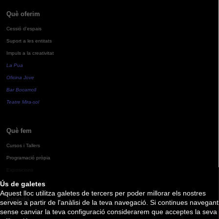
Què oferim
Cessió d'espais
Suport a les entitats
Impuls a la creativitat
La Pua
Oficina Jove
Bar Bocamoll
Teatre Mira-sol
Què fem
Cursos i Tallers
Programació pròpia
Exposicions
Ús de galetes
Aquest lloc utilitza galetes de tercers per poder millorar els nostres
Agenda
serveis a partir de l'anàlisi de la teva navegació. Si continues navegant
sense canviar la teva configuració considerarem que acceptes la seva