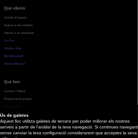
Què oferim
Cessió d'espais
Suport a les entitats
Impuls a la creativitat
La Pua
Oficina Jove
Bar Bocamoll
Teatre Mira-sol
Què fem
Cursos i Tallers
Programació pròpia
Exposicions
Ús de galetes
Aquest lloc utilitza galetes de tercers per poder millorar els nostres
Agenda
serveis a partir de l'anàlisi de la teva navegació. Si continues navegant
sense canviar la teva configuració considerarem que acceptes la seva