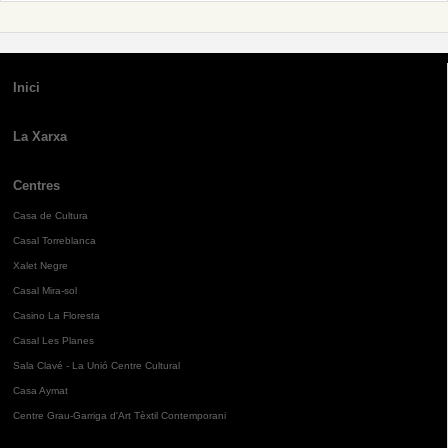
Inici
La Xarxa
Centres
Casa de Cultura
Casal Torreblanca
Xalet Negre
Casal Mira-sol
Casino La Floresta
Casal Les Planes
Sala Clavé - La Unió Centre Cultural
Casa Aymat
Centre Grau-Garriga d'Art Tèxtil Contemporani