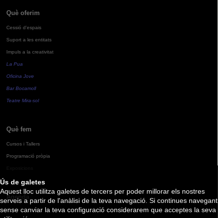
Què oferim
Cessió d'espais
Suport a les entitats
Impuls a la creativitat
La Pua
Oficina Jove
Bar Bocamoll
Teatre Mira-sol
Què fem
Cursos i Tallers
Programació pròpia
Exposicions
Ús de galetes
Aquest lloc utilitza galetes de tercers per poder millorar els nostres
Agenda
serveis a partir de l'anàlisi de la teva navegació. Si continues navegant
sense canviar la teva configuració considerarem que acceptes la seva