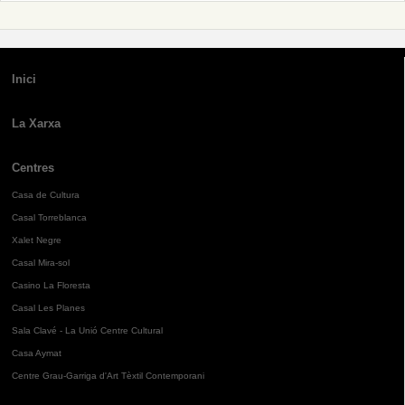
Inici
La Xarxa
Centres
Casa de Cultura
Casal Torreblanca
Xalet Negre
Casal Mira-sol
Casino La Floresta
Casal Les Planes
Sala Clavé - La Unió Centre Cultural
Casa Aymat
Centre Grau-Garriga d'Art Tèxtil Contemporani