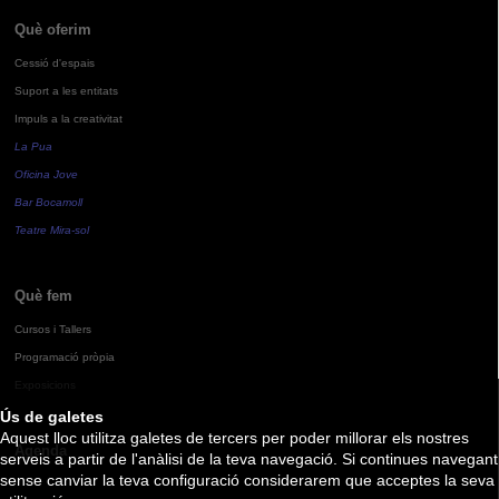
Què oferim
Cessió d'espais
Suport a les entitats
Impuls a la creativitat
La Pua
Oficina Jove
Bar Bocamoll
Teatre Mira-sol
Què fem
Cursos i Tallers
Programació pròpia
Exposicions
Ús de galetes
Aquest lloc utilitza galetes de tercers per poder millorar els nostres
Agenda
serveis a partir de l'anàlisi de la teva navegació. Si continues navegant
sense canviar la teva configuració considerarem que acceptes la seva