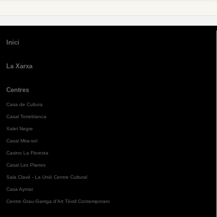
Inici
La Xarxa
Centres
Casa de Cultura
Casal Torreblanca
Xalet Negre
Casal Mira-sol
Casino La Floresta
Casal Les Planes
Sala Clavé - La Unió Centre Cultural
Casa Aymat
Centre Grau-Garriga d'Art Tèxtil Contemporani