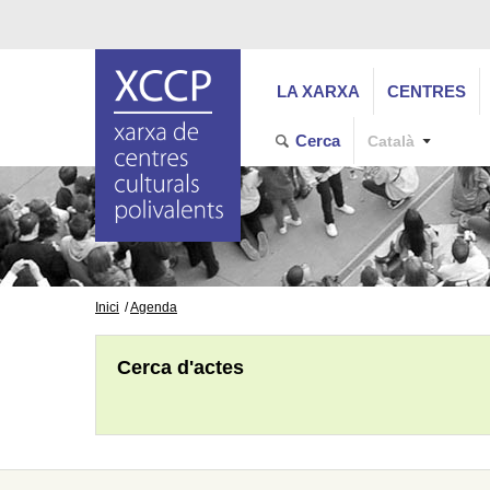
LA XARXA
CENTRES
Cerca
Català
Inici
Agenda
Cerca d'actes