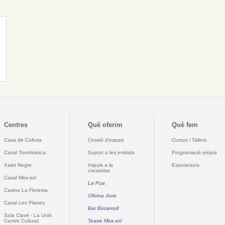
Centres
Què oferim
Què fem
Casa de Cultura
Cessió d'espais
Cursos i Tallers
Casal Torreblanca
Suport a les entitats
Programació pròpia
Xalet Negre
Impuls a la
Exposicions
creativitat
Casal Mira-sol
La Pua
Casino La Floresta
Oficina Jove
Casal Les Planes
Bar Bocamoll
Sala Clavé - La Unió
Centre Cultural
Teatre Mira-sol