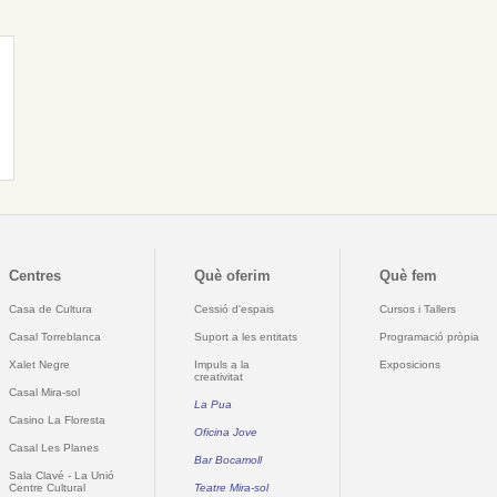
Centres
Què oferim
Què fem
Casa de Cultura
Cessió d'espais
Cursos i Tallers
Casal Torreblanca
Suport a les entitats
Programació pròpia
Xalet Negre
Impuls a la
Exposicions
creativitat
Casal Mira-sol
La Pua
Casino La Floresta
Oficina Jove
Casal Les Planes
Bar Bocamoll
Sala Clavé - La Unió
Centre Cultural
Teatre Mira-sol