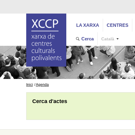
LA XARXA
CENTRES
Cerca
Català
Inici
Agenda
Cerca d'actes