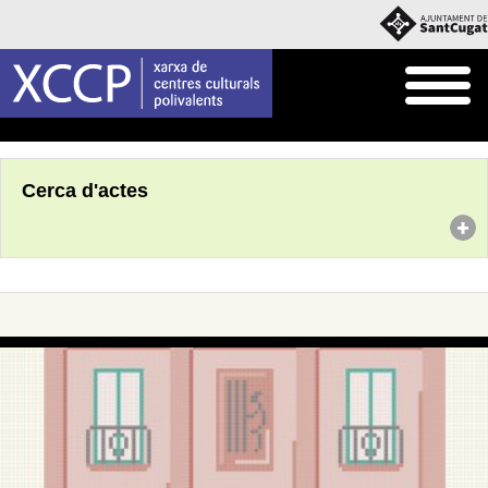
Inici
Agenda
Cerca d'actes