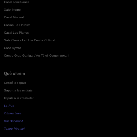
Casal Torreblanca
Xalet Negre
Casal Mira-sol
Casino La Floresta
Casal Les Planes
Sala Clavé - La Unió Centre Cultural
Casa Aymat
Centre Grau-Garriga d'Art Tèxtil Contemporani
Què oferim
Cessió d'espais
Suport a les entitats
Impuls a la creativitat
La Pua
Oficina Jove
Bar Bocamoll
Teatre Mira-sol