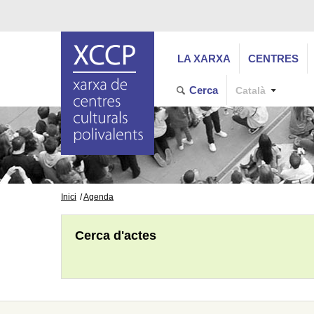
LA XARXA
CENTRES
Cerca
Català
Inici
Agenda
Cerca d'actes