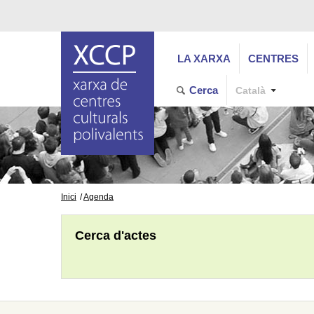
LA XARXA
CENTRES
Cerca
Català
Inici
Agenda
Cerca d'actes