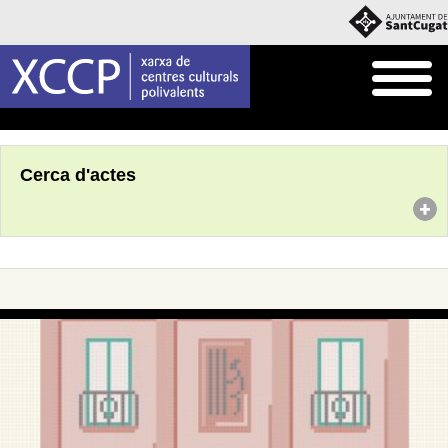
Inici
Agenda
Cerca d'actes