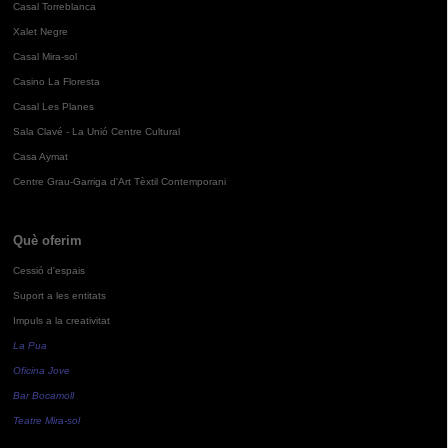
Casal Torreblanca
Xalet Negre
Casal Mira-sol
Casino La Floresta
Casal Les Planes
Sala Clavé - La Unió Centre Cultural
Casa Aymat
Centre Grau-Garriga d'Art Tèxtil Contemporani
Què oferim
Cessió d'espais
Suport a les entitats
Impuls a la creativitat
La Pua
Oficina Jove
Bar Bocamoll
Teatre Mira-sol