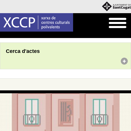
Inici
Agenda
Cerca d'actes