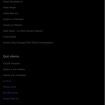
Casal Torreblanca
Xalet Negre
Casal Mira-sol
Casino La Floresta
Casal Les Planes
Sala Clavé - La Unió Centre Cultural
Casa Aymat
Centre Grau-Garriga d'Art Tèxtil Contemporani
Què oferim
Cessió d'espais
Suport a les entitats
Impuls a la creativitat
La Pua
Oficina Jove
Bar Bocamoll
Teatre Mira-sol