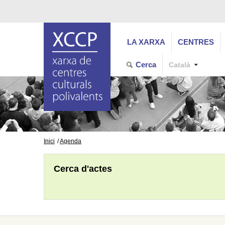
LA XARXA
CENTRES
Cerca
Català
Inici
Agenda
Cerca d'actes