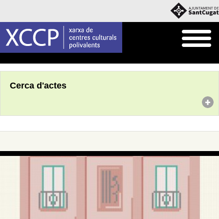
Inici
Agenda
Cerca d'actes