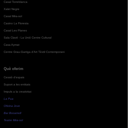
Casal Torreblanca
Xalet Negre
Casal Mira-sol
Casino La Floresta
Casal Les Planes
Sala Clavé - La Unió Centre Cultural
Casa Aymat
Centre Grau-Garriga d'Art Tèxtil Contemporani
Què oferim
Cessió d'espais
Suport a les entitats
Impuls a la creativitat
La Pua
Oficina Jove
Bar Bocamoll
Teatre Mira-sol