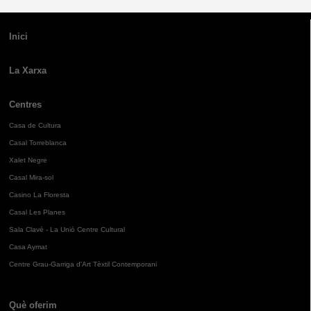
Inici
La Xarxa
Centres
Casa de Cultura
Casal Torreblanca
Xalet Negre
Casal Mira-sol
Casino La Floresta
Casal Les Planes
Sala Clavé - La Unió Centre Cultural
Casa Aymat
Centre Grau-Garriga d'Art Tèxtil Contemporani
Què oferim