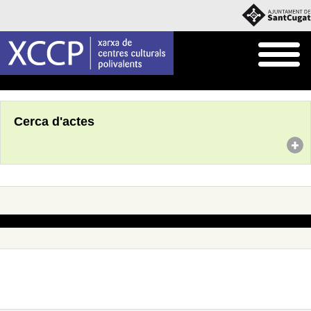
Inici
Agenda
Cerca d'actes
No s'han trobat actes amb aquests criteris de cerca