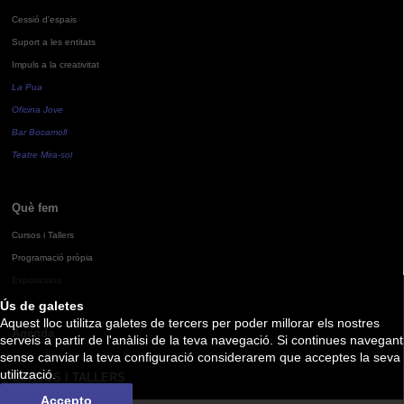
Cessió d'espais
Suport a les entitats
Impuls a la creativitat
La Pua
Oficina Jove
Bar Bocamoll
Teatre Mira-sol
Què fem
Cursos i Tallers
Programació pròpia
Exposicions
Ús de galetes
Aquest lloc utilitza galetes de tercers per poder millorar els nostres
Agenda
serveis a partir de l'anàlisi de la teva navegació. Si continues navegant
sense canviar la teva configuració considerarem que acceptes la seva
utilització.
CURSOS I TALLERS
Accepto