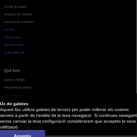
Cessió d'espais
Suport a les entitats
Impuls a la creativitat
La Pua
Oficina Jove
Bar Bocamoll
Teatre Mira-sol
Què fem
Cursos i Tallers
Programació pròpia
Exposicions
Ús de galetes
Aquest lloc utilitza galetes de tercers per poder millorar els nostres
Agenda
serveis a partir de l'anàlisi de la teva navegació. Si continues navegant
sense canviar la teva configuració considerarem que acceptes la seva
utilització.
CURSOS I TALLERS
Accepto