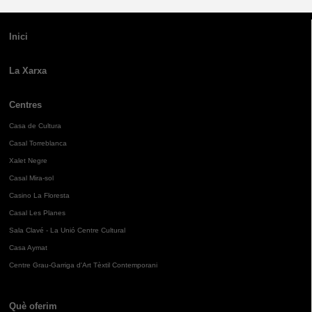
Inici
La Xarxa
Centres
Casa de Cultura
Casal Torreblanca
Xalet Negre
Casal Mira-sol
Casino La Floresta
Casal Les Planes
Sala Clavé - La Unió Centre Cultural
Casa Aymat
Centre Grau-Garriga d'Art Tèxtil Contemporani
Què oferim