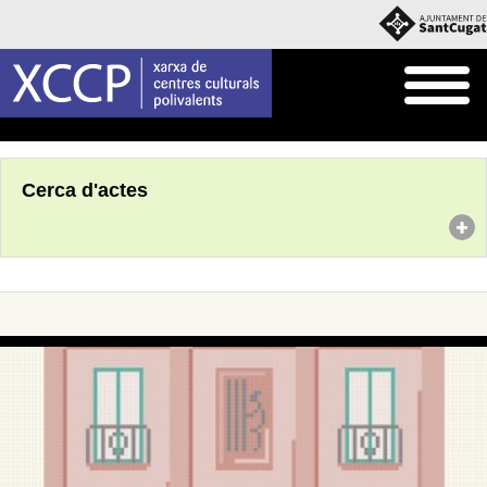
Inici
Agenda
Cerca d'actes