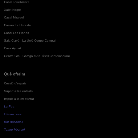
Casal Torreblanca
Xalet Negre
Casal Mira-sol
Casino La Floresta
Casal Les Planes
Sala Clavé - La Unió Centre Cultural
Casa Aymat
Centre Grau-Garriga d'Art Tèxtil Contemporani
Què oferim
Cessió d'espais
Suport a les entitats
Impuls a la creativitat
La Pua
Oficina Jove
Bar Bocamoll
Teatre Mira-sol