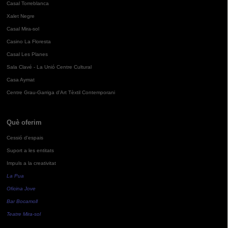
Casal Torreblanca
Xalet Negre
Casal Mira-sol
Casino La Floresta
Casal Les Planes
Sala Clavé - La Unió Centre Cultural
Casa Aymat
Centre Grau-Garriga d'Art Tèxtil Contemporani
Què oferim
Cessió d'espais
Suport a les entitats
Impuls a la creativitat
La Pua
Oficina Jove
Bar Bocamoll
Teatre Mira-sol