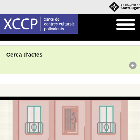
Inici
Agenda
Cerca d'actes