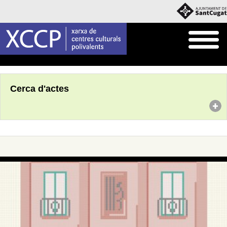
Inici
Agenda
Cerca d'actes