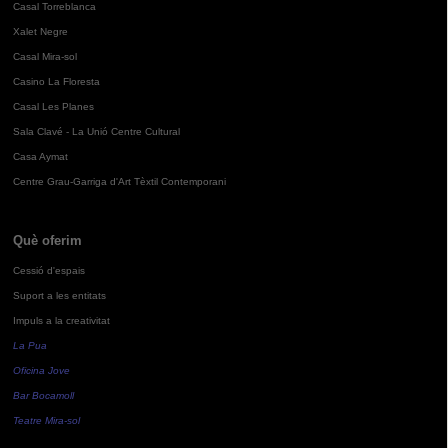
Casal Torreblanca
Xalet Negre
Casal Mira-sol
Casino La Floresta
Casal Les Planes
Sala Clavé - La Unió Centre Cultural
Casa Aymat
Centre Grau-Garriga d'Art Tèxtil Contemporani
Què oferim
Cessió d'espais
Suport a les entitats
Impuls a la creativitat
La Pua
Oficina Jove
Bar Bocamoll
Teatre Mira-sol