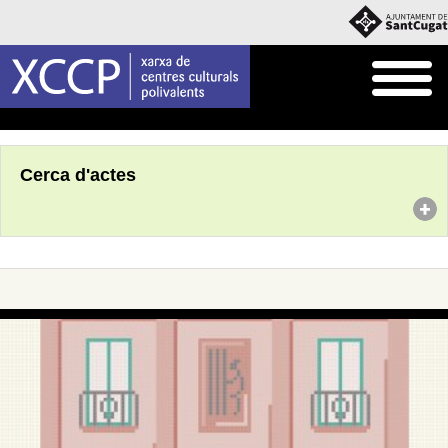
Inici
Agenda
Cerca d'actes