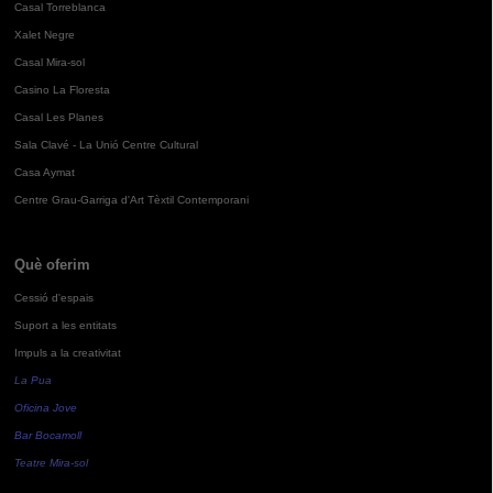
Casal Torreblanca
Xalet Negre
Casal Mira-sol
Casino La Floresta
Casal Les Planes
Sala Clavé - La Unió Centre Cultural
Casa Aymat
Centre Grau-Garriga d'Art Tèxtil Contemporani
Què oferim
Cessió d'espais
Suport a les entitats
Impuls a la creativitat
La Pua
Oficina Jove
Bar Bocamoll
Teatre Mira-sol