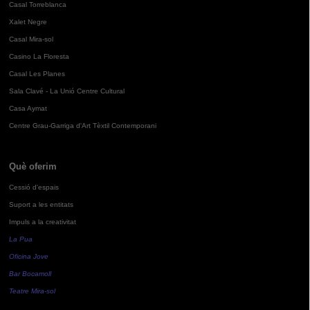
Casal Torreblanca
Xalet Negre
Casal Mira-sol
Casino La Floresta
Casal Les Planes
Sala Clavé - La Unió Centre Cultural
Casa Aymat
Centre Grau-Garriga d'Art Tèxtil Contemporani
Què oferim
Cessió d'espais
Suport a les entitats
Impuls a la creativitat
La Pua
Oficina Jove
Bar Bocamoll
Teatre Mira-sol