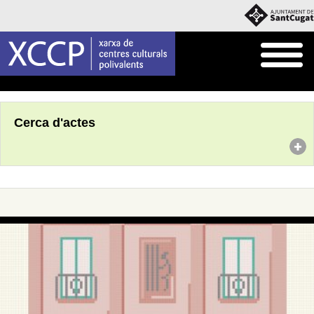
Inici
Agenda
Cerca d'actes